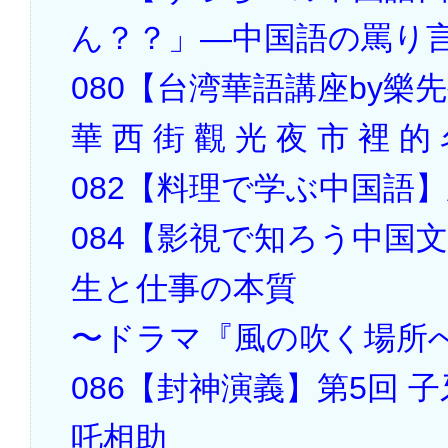
ん？？」―中国語の罵り
080【台湾華語講座by樂
華 西 街 觀 光 夜 市 裡
082【料理で学ぶ中国語
084【影視で知ろう中国
生と仕事の本質
〜ドラマ『風の吹く場所へ～lo
086【封神演義】第5回 
吒相助