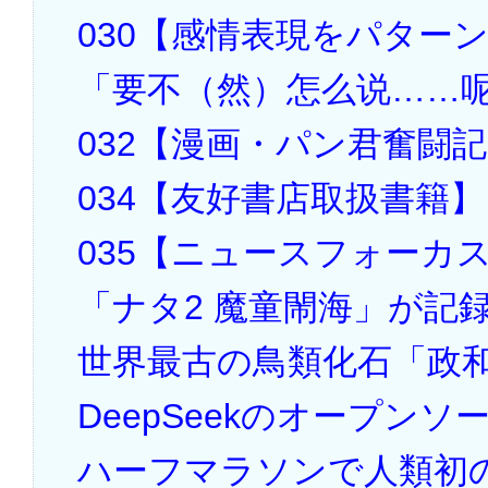
030【感情表現をパター
「要不（然）怎么说……
032【漫画・パン君奮闘記
034【友好書店取扱書籍】
035【ニュースフォーカ
「ナタ2 魔童閙海」が記
世界最古の鳥類化石「政
DeepSeekのオープン
ハーフマラソンで人類初の