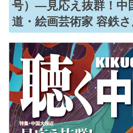
号）―見応え抜群！中
道・絵画芸術家 容鉄