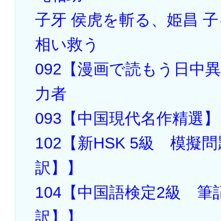
子牙 侯虎を斬る、姫昌 
相い救う
092【漫画で読もう日中
力者
093【中国現代名作精選
102【新HSK 5級 模
訳】】
104【中国語検定2級 
訳】】