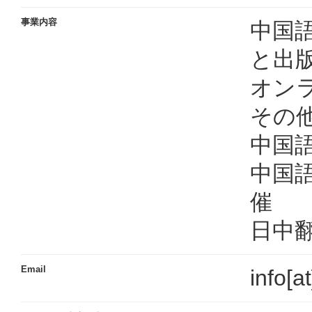
事業内容
中国
と出
オン
その
中国
中国
催
日中
Email
info[a