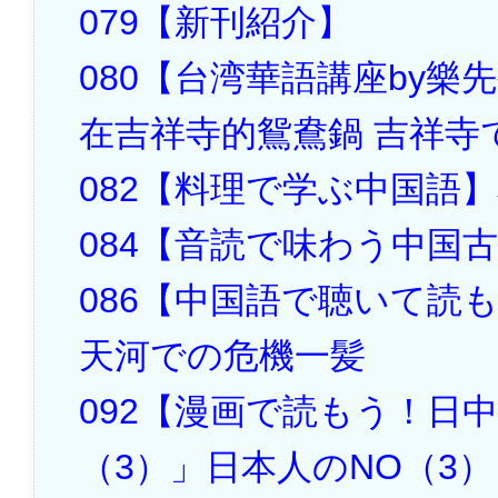
079【新刊紹介】
080【台湾華語講座by樂
在吉祥寺的鴛鴦鍋 吉祥寺
082【料理で学ぶ中国語
084【音読で味わう中国
086【中国語で聴いて読
天河での危機一髪
092【漫画で読もう！日
（3）」日本人のNO（3）