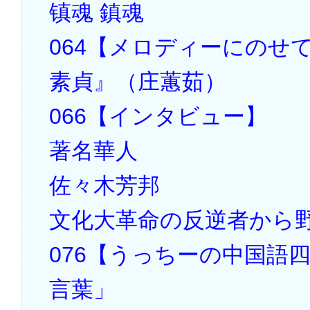
镇魂 鎮魂
064【メロディーにのせ
素貞』（庄蕙茹）
066【インタビュー】
著名華人
佐々木芳邦
文化大革命の反逆者から野
076【うっちーの中国語
言葉」