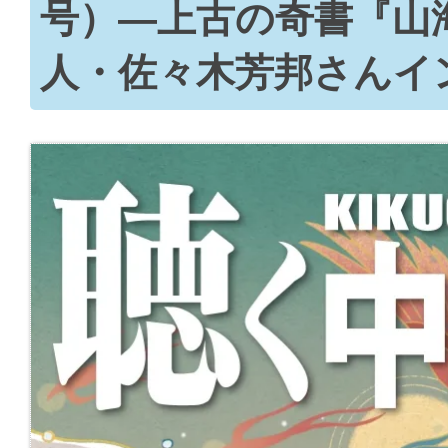
号）―上古の奇書『山
人・佐々木芳邦さんイ