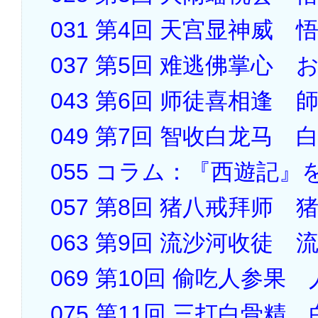
031 第4回 天宫显神威
037 第5回 难逃佛掌心
043 第6回 师徒喜相逢
049 第7回 智收白龙马
055 コラム：『西遊記
057 第8回 猪八戒拜师
063 第9回 流沙河收徒
069 第10回 偷吃人参
075 第11回 三打白骨