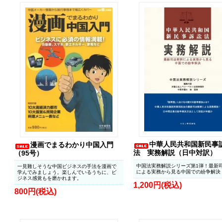
中華人民共和国新民事
漫画でまるわかり中国入門
法 実務解説（日中対訳）
（95号）
中国法実務解説シリーズ第1弾！最新
一見難しそうな中国ビジネスの手法を漫画で
による実務から見る中国での紛争解決
学んでみましょう。楽しんでいるうちに、ビ
ジネス感覚もを磨かれます。
1,200円(税込)
800円(税込)