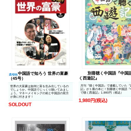
別冊聴く中国語『中国
中国語で知ろう 世界の富豪
く西遊記』
（45号）
月刊『聴く中国語』で連載していた『
世界の大富豪は如何に富を生み出しているの
記』が１冊の本に！別冊聴く中国語『
でしょうか。中国語でじっくり聴いてみまし
で聴く西遊記』1,980円（税込）
ょう。マネーメイキングの術と中国語の双方
が身に付きます！
1,980円(税込)
SOLDOUT