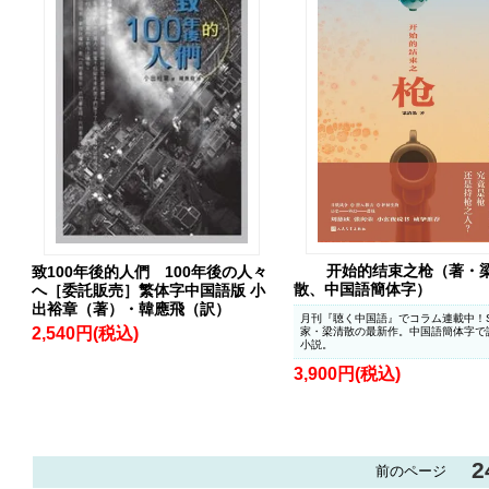
开始的结束之枪（著・
致100年後的人們 100年後の人々
散、中国語簡体字）
へ［委託販売］繁体字中国語版 小
出裕章（著）・韓應飛（訳）
月刊『聴く中国語』でコラム連載中！
2,540円(税込)
家・梁清散の最新作。中国語簡体字で
小説。
3,900円(税込)
2
前のページ